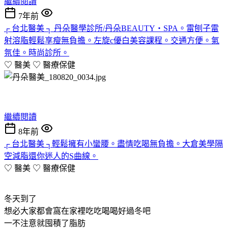
繼續閱讀
7年前
┌ 台北醫美 ┐ 丹朵醫學診所/丹朵BEAUTY‧SPA。雷刨子雷
射溶脂輕鬆享瘦無負擔。左旋c優白美容課程。交通方便。氣
氛佳。時尚診所。
♡ 醫美 ♡
醫療保健
繼續閱讀
8年前
┌ 台北醫美 ┐輕鬆擁有小蠻腰。盡情吃喝無負擔。大倉美學隔
空減脂還你迷人的S曲線。
♡ 醫美 ♡
醫療保健
冬天到了
想必大家都會窩在家裡吃吃喝喝好過冬吧
一不注意就囤積了脂肪