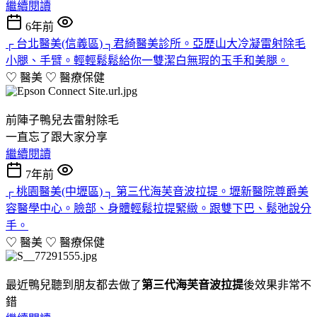
繼續閱讀
6年前
┌ 台北醫美(信義區) ┐君綺醫美診所。亞歷山大冷凝雷射除毛
小腿、手臂。輕輕鬆鬆給你一雙潔白無瑕的玉手和美腿。
♡ 醫美 ♡
醫療保健
前陣子鴨兒去雷射除毛
一直忘了跟大家分享
繼續閱讀
7年前
┌ 桃園醫美(中壢區) ┐ 第三代海芙音波拉提。壢新醫院尊爵美
容醫學中心。臉部、身體輕鬆拉提緊緻。跟雙下巴、鬆弛說分
手。
♡ 醫美 ♡
醫療保健
最近鴨兒聽到朋友都去做了
第三代海芙音波拉提
後效果非常不
錯