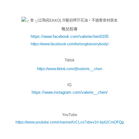
鴨兒粉專
https://www.facebook.com/valeriechen0105
https://www.facebook.com/belongtoeverybody/
Tiktok
https://www.tiktok.com/@valerie__chen
IG
https://www.instagram.com/valerie__chen/
YouTube
https://www.youtube.com/channel/UCLcx7xbev1h-tsj42CmOFQg