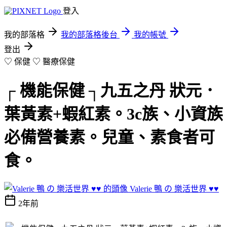
登入
我的部落格
我的部落格後台
我的帳號
登出
♡ 保健 ♡
醫療保健
┌ 機能保健 ┐九五之丹 狀元．
葉黃素+蝦紅素。3c族、小資族
必備營養素。兒童、素食者可
食。
Valerie 鴨 の 樂活世界 ♥♥
2年前