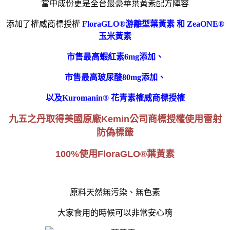
當中成份更是
全台最豪華葉黃素配方陣容
添加了權威商標授權
FloraGLO®游離型葉黃素 和 ZeaONE®
玉米黃素
市售最高蝦紅素6mg添加、
市售最高玻尿酸80mg添加、
以及Kuromanin® 花青素權威商標授權
九五之丹取得美國原廠Kemin公司商標授權使用雷射
防偽標籤
100%使用FloraGLO®葉黃素
原料天然無污染、無色素
大家食用的時候可以非常安心
唷