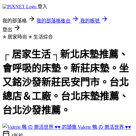
登入
我的部落格
我的部落格後台
我的帳號
登出
✯ 居家時尚 ✯
生活綜合
┌ 居家生活 ┐新北床墊推薦、
會呼吸的床墊。新莊床墊。坐
又銘沙發新莊民安門市。台北
總店＆工廠。台北床墊推薦、
台北沙發推薦。
Valerie 鴨 の 樂活世界 ♥♥
4年前