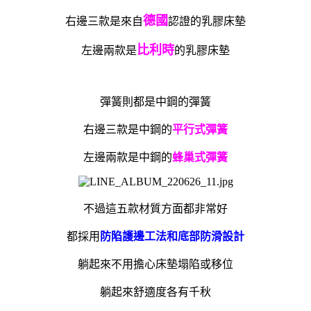
德國
右邊三款是來自
認證的乳膠床墊
比利時
左邊兩款是
的乳膠床墊
彈簧則都是中鋼的彈簧
右邊三款是中鋼的
平行式彈簧
左邊兩款是中鋼的
蜂巢式彈簧
不過這五款材質方面都非常好
都採用
防陷護邊工法和底部防滑設計
躺起來不用擔心床墊塌陷或移位
躺起來舒適度各有千秋