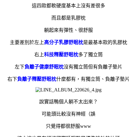
這四款都軟硬度基本上沒有差很多
而且都是乳膠枕
躺起來有彈性、很舒服
主要差別於左上
高分子乳膠舒眠枕
是最基本款的乳膠枕
右上
科技釋壓舒眠枕
多了獨立筒
左下
負離子健康舒眠枕
沒有獨立筒但有負離子墊片
右下
負離子釋壓舒眠枕
什麼都有，有獨立筒、負離子墊片
說實話鴨個人躺不太出來？
可能頭比較沒有神經（誤
只覺得都很舒服www