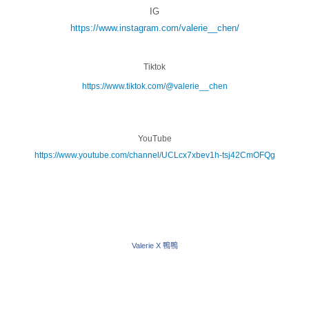
IG
https://www.instagram.com/valerie__chen/
Tiktok
https://www.tiktok.com/@valerie__chen
YouTube
https://www.youtube.com/channel/UCLcx7xbev1h-tsj42CmOFQg
Valerie X 鴨鴨