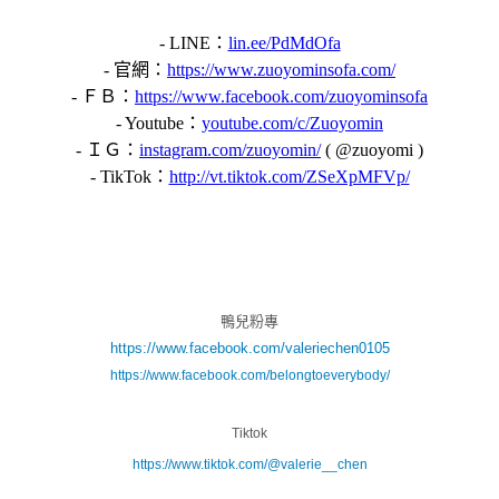
- LINE：
lin.ee/PdMdOfa
- 官網：
https://www.zuoyominsofa.com/
- ＦＢ：
https://www.facebook.com/zuoyominsofa
- Youtube：
youtube.com/c/Zuoyomin
- ＩＧ：
instagram.com/zuoyomin/
( @zuoyomi )
- TikTok：
http://vt.tiktok.com/ZSeXpMFVp/
鴨兒粉專
https://www.facebook.com/valeriechen0105
https://www.facebook.com/belongtoeverybody/
Tiktok
https://www.tiktok.com/@valerie__chen