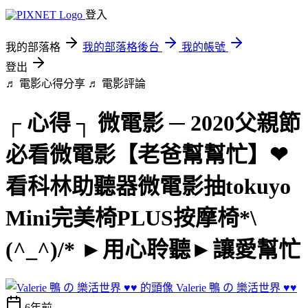
登入
我的部落格
我的部落格後台
我的帳號
登出
♬ 電影心得分享 ♬
電影評論
┌ 心得 ┐ 微電影 ─ 2020父親節
必看微電影【老爸幫幫忙】❤
看科林助聽器微電影抽tokuyo
Mini完美椅PLUS按摩椅*\
(^_^)/* ►用心聆聽►讓愛幫忙
Valerie 鴨 の 樂活世界 ♥♥
6年前