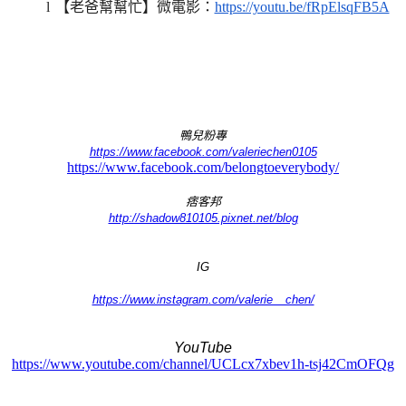
l
【老爸幫幫忙】微電影
：
https://youtu.be/fRpElsqFB5A
鴨兒粉專
https://www.facebook.com/valeriechen0105
https://www.facebook.com/belongtoeverybody/
痞客邦
http://shadow810105.pixnet.net/blog
IG
https://www.instagram.com/valerie__chen/
YouTube
https://www.youtube.com/channel/UCLcx7xbev1h-tsj42CmOFQg