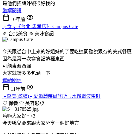
是他們招牌外觀很好找的
繼續閱讀
10年前
┌ 食 ┐《台北-忠孝店》 Campus Cafe
☺ 台北美食 ☺
美味食記
今天跟從台中上來的好姐妹約了要吃這間聽說狠夯的美式餐廳
因為是第一次寫食記這種東西
可能東漏西漏
大家就請多多包涵一下
繼續閱讀
11年前
┌ 醫美(邀稿) ┐愛爾麗時尚診所→水鑽電波雷射
♡ 保養 ♡
美容彩妝
嗨嗨大家好~ <3
今天鴨兒要來跟大家分享一個好地方