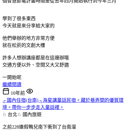
個智慧節電計畫時間是從去年四月開始執行到今年三月
學到了很多東西
今天就是來分享給大家的
他們舉辦的地方非常方便
就在松菸的文創大樓
許多人想辦講座都是在這邊辦哦
交通方便以外、空間又大又舒適
一開始呢
繼續閱讀
10年前
┌ 國內住宿(台南) ┐海星講童話民宿。藏於巷弄間的優質環
境。帶你一步步走入童話裡。
♘ 台北♘
國內旅遊
之前228連假鴨兒南下衝到了台南溜