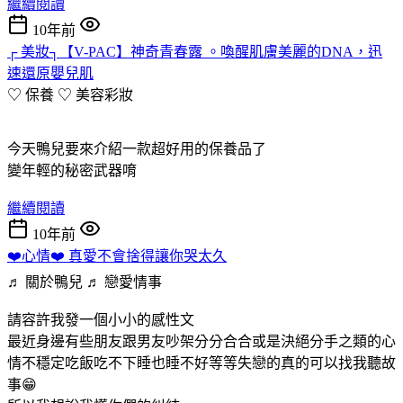
繼續閱讀
10年前
┌ 美妝┐【V-PAC】神奇青春露 。喚醒肌膚美麗的DNA，迅
速還原嬰兒肌
♡ 保養 ♡
美容彩妝
今天鴨兒要來介紹一款超好用的保養品了
變年輕的秘密武器唷
繼續閱讀
10年前
❤️心情❤️ 真愛不會捨得讓你哭太久
♬ 關於鴨兒 ♬
戀愛情事
請容許我發一個小小的感性文
最近身邊有些朋友跟男友吵架分分合合或是決絕分手之類的心
情不穩定吃飯吃不下睡也睡不好等等失戀的真的可以找我聽故
事😁