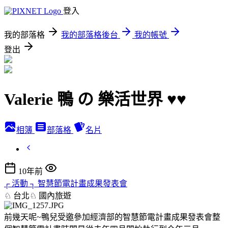
登入
我的部落格
我的部落格後台
我的帳號
登出
Valerie 鴨 の 樂活世界 ♥♥
相簿
部落格
名片
10年前
┌ 活動 ┐ 智慧節電計畫成果發表會
♘ 台北♘
國內旅遊
前幾天呢~鴨兒受邀參加經濟部的智慧節電計畫成果發表會整