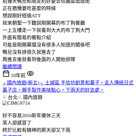
前幾天鴨兒和朋友約好要去信義區逛逛街
正在猶豫要吃甚麼的時候
想說剛好經過ATT
就來朝聖一下聽說剛開幕的布丁狗餐廳
一上五樓走一下就看到大大的布丁狗大門
外面有簡易的餐點介紹
可能是剛開幕還沒有很多人知道的關係吧
鴨兒沒有排很久就進去了
再進去後就看到後面的人開始排隊
繼續閱讀
10年前
┌ 國內旅遊(新北) ┐ 土城區 手信坊創意和菓子。走入傳統日式
菓子店。親手製作美味點心。下雨天的好去處。
♘ 台北♘
國內旅遊
好不容易2016新年連休三天
某人卻感冒了
終於比較有精神的那天卻又下雨