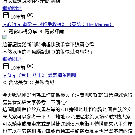
所以我想說我懂你們的糾結
繼續閱讀
10年前
┌ 心得 ┐ 電影 ─ 《絕地救援》（英語：The Martian）
♬ 電影心得分享 ♬
電影評論
趁著記憶猶新的時候趕快動手寫下這篇心得
不然以鴨的金魚腦記憶真的很快就會忘記了
繼續閱讀
10年前
┌ 食 ┐《台北-八里》 愛恋海景咖啡
☺ 台北美食 ☺
美味食記
今天鴨兒剛好因為工作關係參與了這間咖啡館的試營運就覺得
寫篇食記給大家參考一下唷^_^
這間咖啡館位於八里左岸的7-11旁邊地址和估狗地圖會放於文
末大家可以參考一下！！地址>>八里區觀海大道61號2樓大家
可以騎車或開車來或是搭捷運到淡水老街再轉搭船來八里海岸
也可以在旁邊租協力車或自動車邊騎邊看風景也是蠻不錯的這